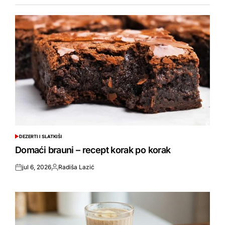
DEZERTI I SLATKIŠI
POSTED
IN
Domaći brauni – recept korak po korak
jul 6, 2026
Radiša Lazić
Objavljeno
Objavio