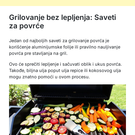
Grilovanje bez lepljenja: Saveti
za povrće
Jedan od najboljih saveti za grilovanje povrća je
korišćenje aluminijumske folije ili pravilno nauljivanje
povrća pre stavljanja na gril.
Ovo će sprečiti lepljenje i sačuvati oblik i ukus povrća.
Takođe, biljna ulja poput ulja repice ili kokosovog ulja
mogu znatno pomoći u ovom procesu.