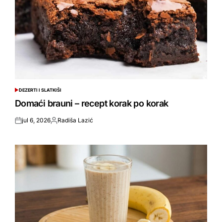
DEZERTI I SLATKIŠI
POSTED
IN
Domaći brauni – recept korak po korak
jul 6, 2026
Radiša Lazić
Posted
Objavio
on