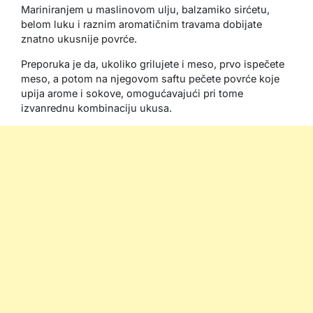
Mariniranjem u maslinovom ulju, balzamiko sirćetu,
belom luku i raznim aromatičnim travama dobijate
znatno ukusnije povrće.
Preporuka je da, ukoliko grilujete i meso, prvo ispečete
meso, a potom na njegovom saftu pečete povrće koje
upija arome i sokove, omogućavajući pri tome
izvanrednu kombinaciju ukusa.