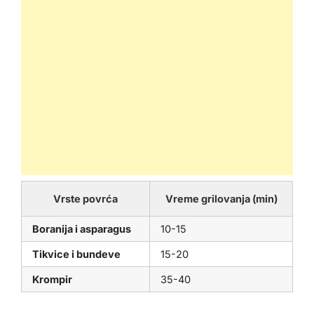
Vrste povrća
Vreme grilovanja (min)
Boranija i asparagus
10-15
Tikvice i bundeve
15-20
Krompir
35-40