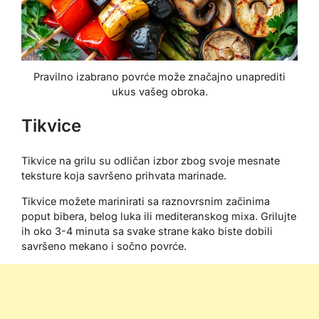
Pravilno izabrano povrće može značajno unaprediti
ukus vašeg obroka.
Tikvice
Tikvice na grilu su odličan izbor zbog svoje mesnate
teksture koja savršeno prihvata marinade.
Tikvice možete marinirati sa raznovrsnim začinima
poput bibera, belog luka ili mediteranskog mixa. Grilujte
ih oko 3-4 minuta sa svake strane kako biste dobili
savršeno mekano i sočno povrće.