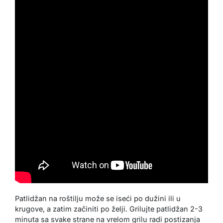
Patlidžan na roštilju može se iseći po dužini ili u
krugove, a zatim začiniti po želji. Grilujte patlidžan 2-3
minuta sa svake strane na vrelom grilu radi postizanja