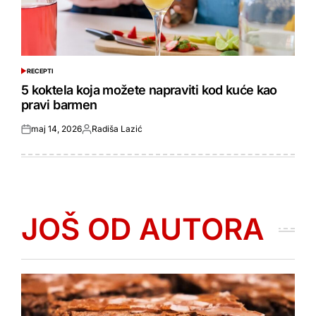
RECEPTI
POSTED
IN
5 koktela koja možete napraviti kod kuće kao
pravi barmen
maj 14, 2026
Radiša Lazić
Objavljeno
Objavio
JOŠ OD AUTORA