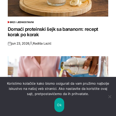
BRZI I JEDNOSTAVNI
POSTED
IN
Domaći proteinski šejk sa bananom: recept
korak po korak
jun 23, 2026
Radiša Lazić
Posted
Objavio
on
Koristimo kolačiće kako bismo osigurali da vam pružimo najbolje
iskustvo na našoj veb stranici. Ako nastavite da koristite ovaj
sajt, pretpostavićemo da ih prihvatate.
Ok