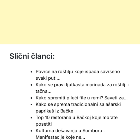
Slični članci:
Povrće na roštilju koje ispada savršeno
svaki put:…
Kako se pravi ljutkasta marinada za roštilj +
tačna…
Kako spremiti pileći file u rerni? Saveti za…
Kako se sprema tradicionalni salašarski
paprikaš iz Bačke
Top 10 restorana u Bačkoj koje morate
posetiti
Kulturna dešavanja u Somboru :
Manifestacije koje ne…