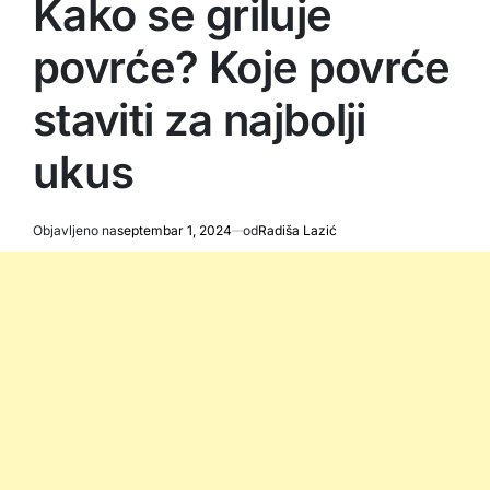
Kako se griluje
povrće? Koje povrće
staviti za najbolji
ukus
Objavljeno na
septembar 1, 2024
od
Radiša Lazić