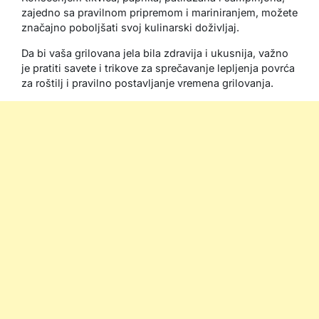
zajedno sa pravilnom pripremom i mariniranjem, možete
značajno poboljšati svoj kulinarski doživljaj.
Da bi vaša grilovana jela bila zdravija i ukusnija, važno
je pratiti savete i trikove za sprečavanje lepljenja povrća
za roštilj i pravilno postavljanje vremena grilovanja.