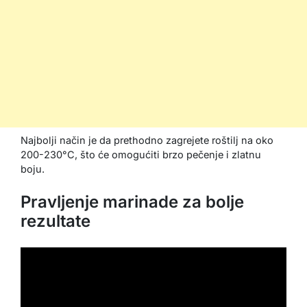
Najbolji način je da prethodno zagrejete roštilj na oko
200-230°C, što će omogućiti brzo pečenje i zlatnu
boju.
Pravljenje marinade za bolje
rezultate