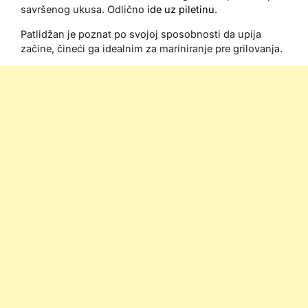
savršenog ukusa. Odlično
ide uz piletinu
.
Patlidžan je poznat po svojoj sposobnosti da upija
začine, čineći ga idealnim za mariniranje pre grilovanja.