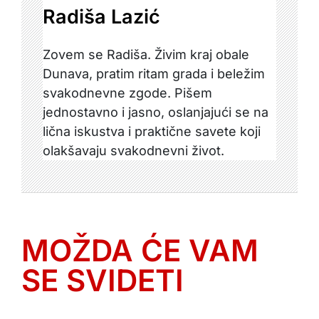
Radiša Lazić
Zovem se Radiša. Živim kraj obale
Dunava, pratim ritam grada i beležim
svakodnevne zgode. Pišem
jednostavno i jasno, oslanjajući se na
lična iskustva i praktične savete koji
olakšavaju svakodnevni život.
MOŽDA ĆE VAM
SE SVIDETI