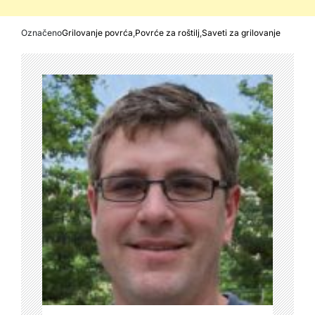
Označeno
Grilovanje povrća
,
Povrće za roštilj
,
Saveti za grilovanje