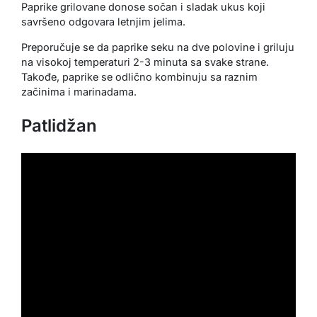
Paprike grilovane donose sočan i sladak ukus koji
savršeno odgovara letnjim jelima.
Preporučuje se da paprike seku na dve polovine i griluju
na visokoj temperaturi 2-3 minuta sa svake strane.
Takođe, paprike se odlično kombinuju sa raznim
začinima i marinadama.
Patlidžan