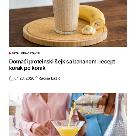
BRZI I JEDNOSTAVNI
POSTED
IN
Domaći proteinski šejk sa bananom: recept
korak po korak
jun 23, 2026
Radiša Lazić
Objavljeno
Objavio