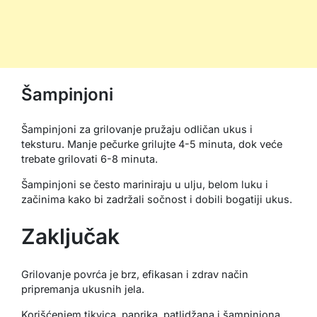
Šampinjoni
Šampinjoni za grilovanje pružaju odličan ukus i
teksturu. Manje pečurke grilujte 4-5 minuta, dok veće
trebate grilovati 6-8 minuta.
Šampinjoni se često mariniraju u ulju, belom luku i
začinima kako bi zadržali sočnost i dobili bogatiji ukus.
Zaključak
Grilovanje povrća je brz, efikasan i zdrav način
pripremanja ukusnih jela.
Korišćenjem tikvica, paprika, patlidžana i šampinjona,