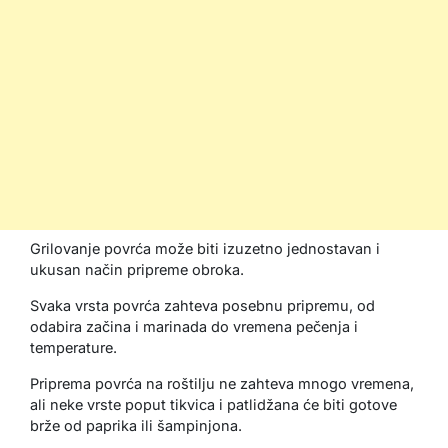
Grilovanje povrća može biti izuzetno jednostavan i
ukusan način pripreme obroka.
Svaka vrsta povrća zahteva posebnu pripremu, od
odabira začina i marinada do vremena pečenja i
temperature.
Priprema povrća na roštilju ne zahteva mnogo vremena,
ali neke vrste poput tikvica i patlidžana će biti gotove
brže od paprika ili šampinjona.