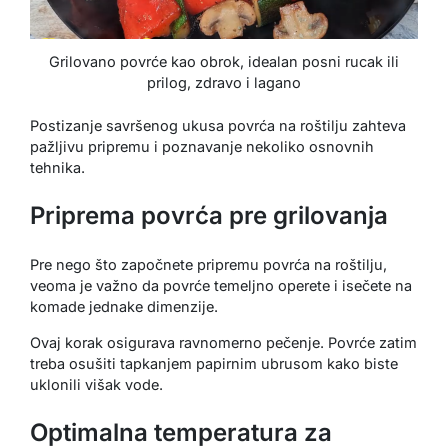
Grilovano povrće kao obrok, idealan posni rucak ili
prilog, zdravo i lagano
Postizanje savršenog ukusa povrća na roštilju zahteva
pažljivu pripremu i poznavanje nekoliko osnovnih
tehnika.
Priprema povrća pre grilovanja
Pre nego što započnete pripremu povrća na roštilju,
veoma je važno da povrće temeljno operete i isečete na
komade jednake dimenzije.
Ovaj korak osigurava ravnomerno pečenje. Povrće zatim
treba osušiti tapkanjem papirnim ubrusom kako biste
uklonili višak vode.
Optimalna temperatura za