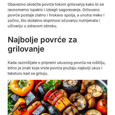
Obavezno okrećite povrće tokom grilovanja kako bi se
ravnomerno ispeklo i izbegli sagorevanje. Grilovano
povrće postaje zlatno i hrskavo spolja, a unutra meko i
sočno, što dodatno doprinosi očuvanju nutrijenata i
uživanju u zdravom obroku.
Najbolje povrće za
grilovanje
Kada razmišljate o pripremi ukusnog povrća na roštilju,
bitno je znati koje vrste povrća pružaju najbolji ukus i
teksturu kad se griluju.