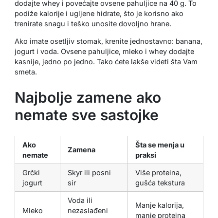
dodajte whey i povećajte ovsene pahuljice na 40 g. To
podiže kalorije i ugljene hidrate, što je korisno ako
trenirate snagu i teško unosite dovoljno hrane.
Ako imate osetljiv stomak, krenite jednostavno: banana,
jogurt i voda. Ovsene pahuljice, mleko i whey dodajte
kasnije, jedno po jedno. Tako ćete lakše videti šta Vam
smeta.
Najbolje zamene ako
nemate sve sastojke
Ako
Šta se menja u
Zamena
nemate
praksi
Grčki
Skyr ili posni
Više proteina,
jogurt
sir
gušća tekstura
Voda ili
Manje kalorija,
Mleko
nezaslađeni
manje proteina