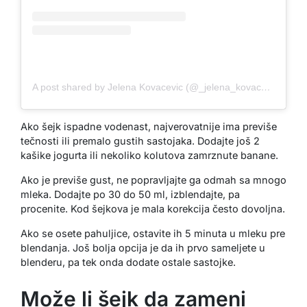
A post shared by Jelena Kovacevic (@_jelena_kovacevic)
Ako šejk ispadne vodenast, najverovatnije ima previše
tečnosti ili premalo gustih sastojaka. Dodajte još 2
kašike jogurta ili nekoliko kolutova zamrznute banane.
Ako je previše gust, ne popravljajte ga odmah sa mnogo
mleka. Dodajte po 30 do 50 ml, izblendajte, pa
procenite. Kod šejkova je mala korekcija često dovoljna.
Ako se osete pahuljice, ostavite ih 5 minuta u mleku pre
blendanja. Još bolja opcija je da ih prvo sameljete u
blenderu, pa tek onda dodate ostale sastojke.
Može li šejk da zameni