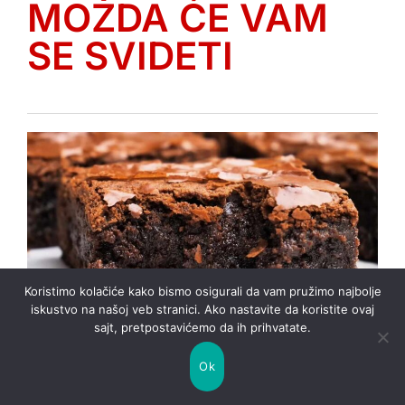
MOŽDA ĆE VAM
SE SVIDETI
Koristimo kolačiće kako bismo osigurali da vam pružimo najbolje
iskustvo na našoj veb stranici. Ako nastavite da koristite ovaj
sajt, pretpostavićemo da ih prihvatate.
DEZERTI I SLATKIŠI
POSTED
Ok
IN
Domaći brauni – recept korak po korak