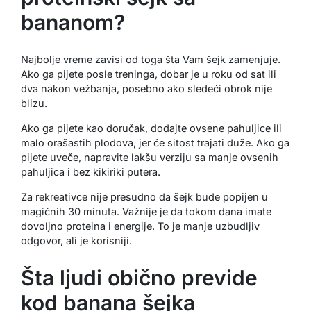
bananom?
Najbolje vreme zavisi od toga šta Vam šejk zamenjuje.
Ako ga pijete posle treninga, dobar je u roku od sat ili
dva nakon vežbanja, posebno ako sledeći obrok nije
blizu.
Ako ga pijete kao doručak, dodajte ovsene pahuljice ili
malo orašastih plodova, jer će sitost trajati duže. Ako ga
pijete uveče, napravite lakšu verziju sa manje ovsenih
pahuljica i bez kikiriki putera.
Za rekreativce nije presudno da šejk bude popijen u
magičnih 30 minuta. Važnije je da tokom dana imate
dovoljno proteina i energije. To je manje uzbudljiv
odgovor, ali je korisniji.
Šta ljudi obično previde
kod banana šejka