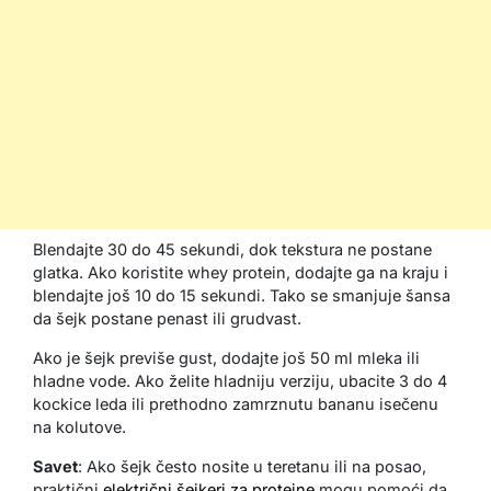
Blendajte 30 do 45 sekundi, dok tekstura ne postane
glatka. Ako koristite whey protein, dodajte ga na kraju i
blendajte još 10 do 15 sekundi. Tako se smanjuje šansa
da šejk postane penast ili grudvast.
Ako je šejk previše gust, dodajte još 50 ml mleka ili
hladne vode. Ako želite hladniju verziju, ubacite 3 do 4
kockice leda ili prethodno zamrznutu bananu isečenu
na kolutove.
Savet
: Ako šejk često nosite u teretanu ili na posao,
praktični
električni šejkeri za proteine
mogu pomoći da