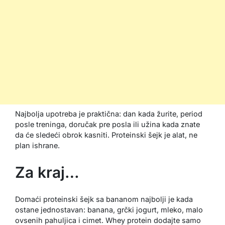
Najbolja upotreba je praktična: dan kada žurite, period
posle treninga, doručak pre posla ili užina kada znate
da će sledeći obrok kasniti. Proteinski šejk je alat, ne
plan ishrane.
Za kraj…
Domaći proteinski šejk sa bananom najbolji je kada
ostane jednostavan: banana, grčki jogurt, mleko, malo
ovsenih pahuljica i cimet. Whey protein dodajte samo