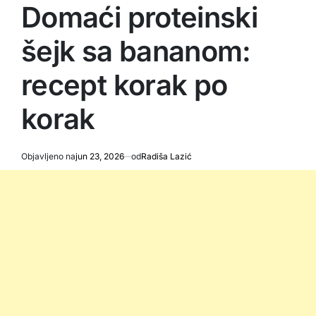
IN
Domaći proteinski
šejk sa bananom:
recept korak po
korak
Objavljeno na
jun 23, 2026
od
Radiša Lazić