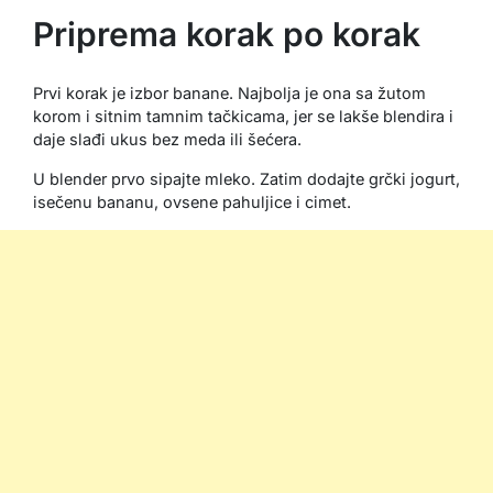
Priprema korak po korak
Prvi korak je izbor banane. Najbolja je ona sa žutom
korom i sitnim tamnim tačkicama, jer se lakše blendira i
daje slađi ukus bez meda ili šećera.
U blender prvo sipajte mleko. Zatim dodajte grčki jogurt,
isečenu bananu, ovsene pahuljice i cimet.