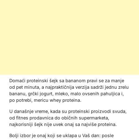
Domaći proteinski šejk sa bananom pravi se za manje
od pet minuta, a najpraktičnija verzija sadrži jednu zrelu
bananu, grčki jogurt, mleko, malo ovsenih pahuljica i,
po potrebi, mericu whey proteina.
U današnje vreme, kada su proteinski proizvodi svuda,
od fitnes prodavnica do običnih supermarketa,
najkorisniji šejk nije uvek onaj sa najviše proteina.
Bolji izbor je onaj koji se uklapa u Vaš dan: posle