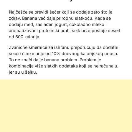
Najčešće se previdi šećer koji se dodaje zato što je
zdrav. Banana već daje prirodnu slatkoću. Kada se
dodaju med, zaslađen jogurt, čokoladno mleko i
aromatizovani proteinski prah, šejk brzo postaje desert
od 600 kalorija.
Zvanične
smernice za ishranu
preporučuju da dodatni
šećeri čine manje od 10% dnevnog kalorijskog unosa.
To ne znači da je banana problem. Problem je
kombinacija više slatkih dodataka koji se ne računaju,
jer su u šejku.