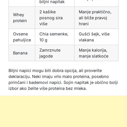
biljni napitak
2 kašike
Manje praktično,
Whey
posnog sira
ali bliže pravoj
protein
više
hrani
Ovsene
Chia semenke,
Gušći šejk, više
pahuljice
10 g
vlakana
Zamrznute
Manje kalorija,
Banana
jagode
manje slatkoće
Biljni napici mogu biti dobra opcija, ali proverite
deklaraciju. Neki imaju vrlo malo proteina, posebno
pirinčani i bademovi napici. Sojin napitak je obično bolji
izbor ako želite više proteina bez mleka.