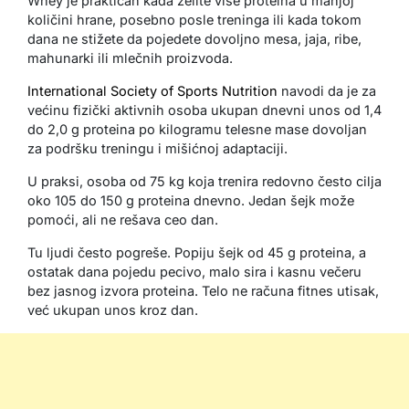
Whey je praktičan kada želite više proteina u manjoj
količini hrane, posebno posle treninga ili kada tokom
dana ne stižete da pojedete dovoljno mesa, jaja, ribe,
mahunarki ili mlečnih proizvoda.
International Society of Sports Nutrition
navodi da je za
većinu fizički aktivnih osoba ukupan dnevni unos od 1,4
do 2,0 g proteina po kilogramu telesne mase dovoljan
za podršku treningu i mišićnoj adaptaciji.
U praksi, osoba od 75 kg koja trenira redovno često cilja
oko 105 do 150 g proteina dnevno. Jedan šejk može
pomoći, ali ne rešava ceo dan.
Tu ljudi često pogreše. Popiju šejk od 45 g proteina, a
ostatak dana pojedu pecivo, malo sira i kasnu večeru
bez jasnog izvora proteina. Telo ne računa fitnes utisak,
već ukupan unos kroz dan.