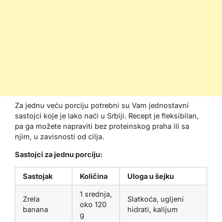
Za jednu veću porciju potrebni su Vam jednostavni
sastojci koje je lako naći u Srbiji. Recept je fleksibilan,
pa ga možete napraviti bez proteinskog praha ili sa
njim, u zavisnosti od cilja.
Sastojci za jednu porciju:
Sastojak
Količina
Uloga u šejku
1 srednja,
Zrela
Slatkoća, ugljeni
oko 120
banana
hidrati, kalijum
g