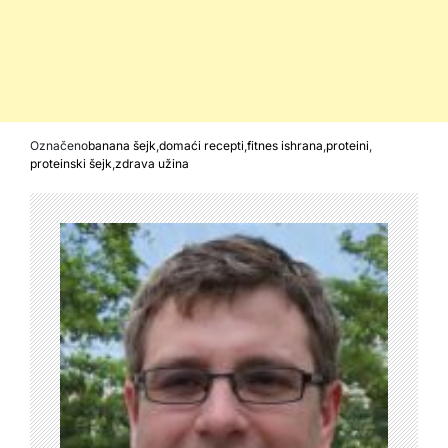
Označeno
banana šejk
,
domaći recepti
,
fitnes ishrana
,
proteini
,
proteinski šejk
,
zdrava užina