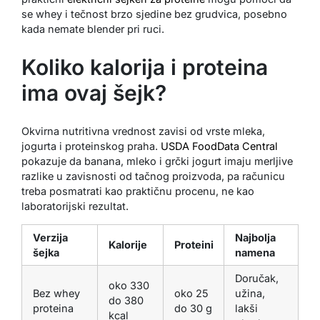
se whey i tečnost brzo sjedine bez grudvica, posebno
kada nemate blender pri ruci.
Koliko kalorija i proteina
ima ovaj šejk?
Okvirna nutritivna vrednost zavisi od vrste mleka,
jogurta i proteinskog praha.
USDA FoodData Central
pokazuje da banana, mleko i grčki jogurt imaju merljive
razlike u zavisnosti od tačnog proizvoda, pa računicu
treba posmatrati kao praktičnu procenu, ne kao
laboratorijski rezultat.
Verzija
Najbolja
Kalorije
Proteini
šejka
namena
Doručak,
oko 330
Bez whey
oko 25
užina,
do 380
proteina
do 30 g
lakši
kcal