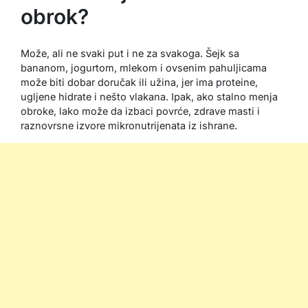
obrok?
Može, ali ne svaki put i ne za svakoga. Šejk sa
bananom, jogurtom, mlekom i ovsenim pahuljicama
može biti dobar doručak ili užina, jer ima proteine,
ugljene hidrate i nešto vlakana. Ipak, ako stalno menja
obroke, lako može da izbaci povrće, zdrave masti i
raznovrsne izvore mikronutrijenata iz ishrane.