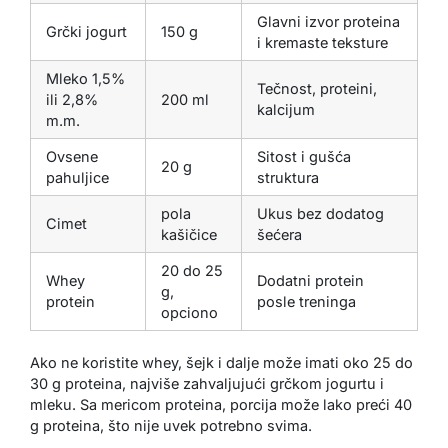
Glavni izvor proteina
Grčki jogurt
150 g
i kremaste teksture
Mleko 1,5%
Tečnost, proteini,
ili 2,8%
200 ml
kalcijum
m.m.
Ovsene
Sitost i gušća
20 g
pahuljice
struktura
pola
Ukus bez dodatog
Cimet
kašičice
šećera
20 do 25
Whey
Dodatni protein
g,
protein
posle treninga
opciono
Ako ne koristite whey, šejk i dalje može imati oko 25 do
30 g proteina, najviše zahvaljujući grčkom jogurtu i
mleku. Sa mericom proteina, porcija može lako preći 40
g proteina, što nije uvek potrebno svima.