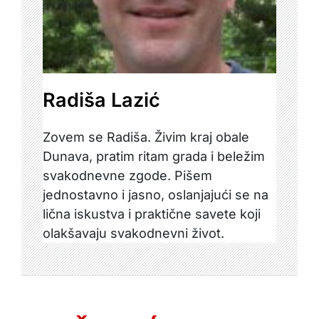
Radiša Lazić
Zovem se Radiša. Živim kraj obale
Dunava, pratim ritam grada i beležim
svakodnevne zgode. Pišem
jednostavno i jasno, oslanjajući se na
lična iskustva i praktične savete koji
olakšavaju svakodnevni život.