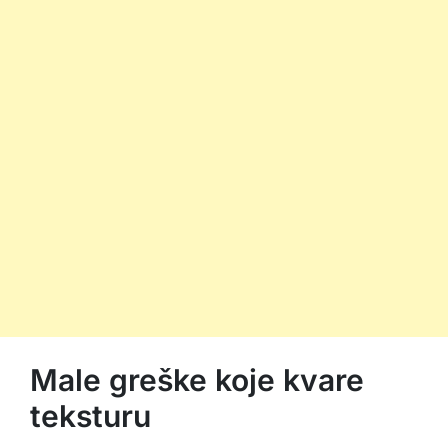
Male greške koje kvare
teksturu