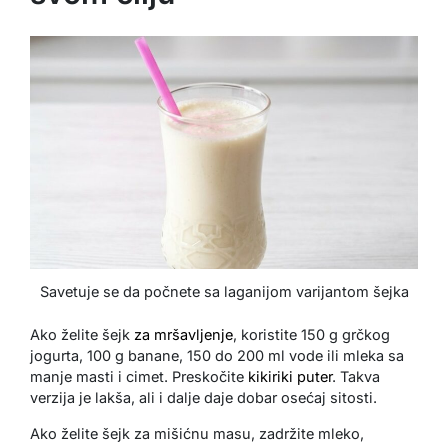
Savetuje se da počnete sa laganijom varijantom šejka
Ako želite šejk
za mršavljenje
, koristite 150 g grčkog
jogurta, 100 g banane, 150 do 200 ml vode ili mleka sa
manje masti i cimet. Preskočite
kikiriki puter
. Takva
verzija je lakša, ali i dalje daje dobar osećaj sitosti.
Ako želite šejk za mišićnu masu, zadržite mleko,