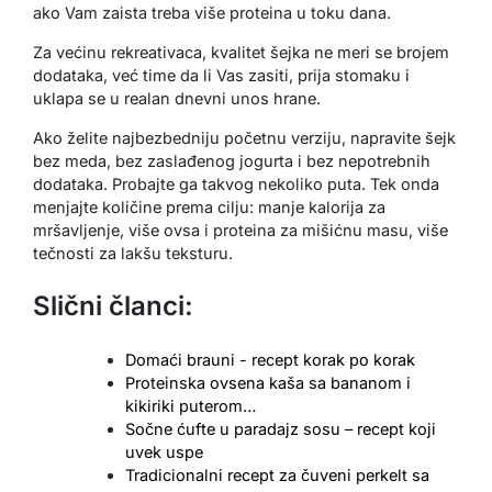
ako Vam zaista treba više proteina u toku dana.
Za većinu rekreativaca, kvalitet šejka ne meri se brojem
dodataka, već time da li Vas zasiti, prija stomaku i
uklapa se u realan dnevni unos hrane.
Ako želite najbezbedniju početnu verziju, napravite šejk
bez meda, bez zaslađenog jogurta i bez nepotrebnih
dodataka. Probajte ga takvog nekoliko puta. Tek onda
menjajte količine prema cilju: manje kalorija za
mršavljenje, više ovsa i proteina za mišićnu masu, više
tečnosti za lakšu teksturu.
Slični članci:
Domaći brauni - recept korak po korak
Proteinska ovsena kaša sa bananom i
kikiriki puterom…
Sočne ćufte u paradajz sosu – recept koji
uvek uspe
Tradicionalni recept za čuveni perkelt sa