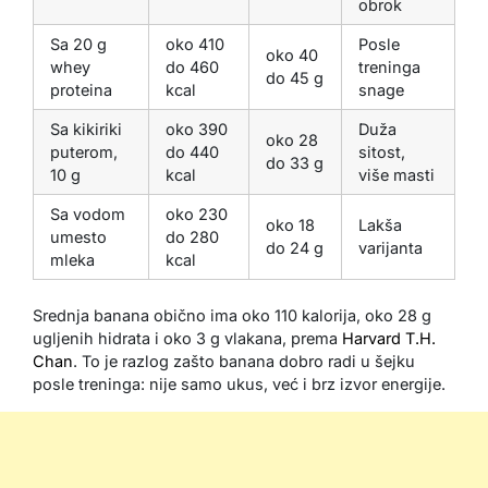
obrok
Sa 20 g
oko 410
Posle
oko 40
whey
do 460
treninga
do 45 g
proteina
kcal
snage
Sa kikiriki
oko 390
Duža
oko 28
puterom,
do 440
sitost,
do 33 g
10 g
kcal
više masti
Sa vodom
oko 230
oko 18
Lakša
umesto
do 280
do 24 g
varijanta
mleka
kcal
Srednja banana obično ima oko 110 kalorija, oko 28 g
ugljenih hidrata i oko 3 g vlakana, prema
Harvard T.H.
Chan
. To je razlog zašto banana dobro radi u šejku
posle treninga: nije samo ukus, već i brz izvor energije.