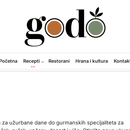
Godo
Početna
Recepti
Restorani
Hrana i kultura
Kontak
la za užurbane dane do gurmanskih specijaliteta za