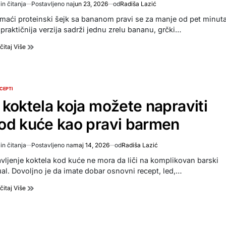
in čitanja
Postavljeno na
jun 23, 2026
od
Radiša Lazić
imated
d
maći proteinski šejk sa bananom pravi se za manje od pet minuta
e
jpraktičnija verzija sadrži jednu zrelu bananu, grčki…
čitaj Više
CEPTI
TED
 koktela koja možete napraviti
od kuće kao pravi barmen
in čitanja
Postavljeno na
maj 14, 2026
od
Radiša Lazić
imated
d
avljenje koktela kod kuće ne mora da liči na komplikovan barski
e
tual. Dovoljno je da imate dobar osnovni recept, led,…
čitaj Više