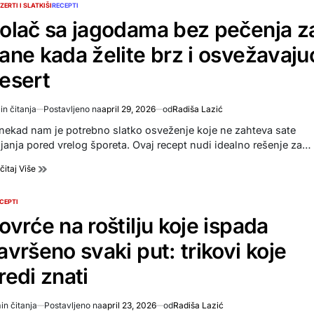
ZERTI I SLATKIŠI
RECEPTI
TED
olač sa jagodama bez pečenja z
ane kada želite brz i osvežavaju
esert
in čitanja
Postavljeno na
april 29, 2026
od
Radiša Lazić
imated
d
nekad nam je potrebno slatko osveženje koje ne zahteva sate
e
ajanja pored vrelog šporeta. Ovaj recept nudi idealno rešenje za…
čitaj Više
CEPTI
TED
ovrće na roštilju koje ispada
avršeno svaki put: trikovi koje
redi znati
in čitanja
Postavljeno na
april 23, 2026
od
Radiša Lazić
imated