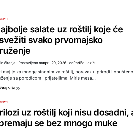
CEPTI
TED
ajbolje salate uz roštilj koje će
svežiti svako prvomajsko
ruženje
in čitanja
Postavljeno na
april 20, 2026
od
Radiša Lazić
imated
d
vi maj je za mnoge sinonim za roštilj, boravak u prirodi i opušten
e
uženje sa porodicom i prijateljima. Miris mesa…
čitaj Više
CEPTI
TED
rilozi uz roštilj koji nisu dosadni, 
premaju se bez mnogo muke