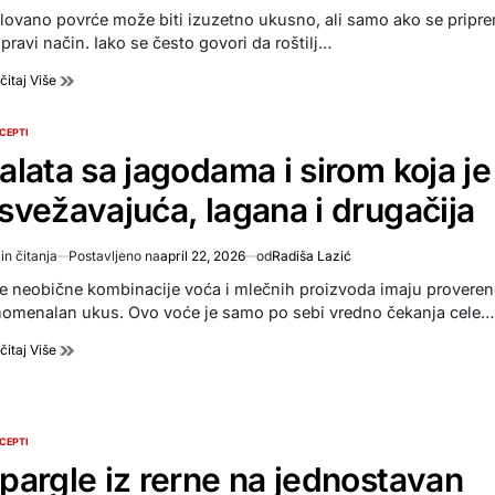
d
ilovano povrće može biti izuzetno ukusno, ali samo ako se pripre
e
pravi način. Iako se često govori da roštilj…
čitaj Više
CEPTI
TED
alata sa jagodama i sirom koja je
svežavajuća, lagana i drugačija
in čitanja
Postavljeno na
april 22, 2026
od
Radiša Lazić
imated
d
e neobične kombinacije voća i mlečnih proizvoda imaju provere
e
nomenalan ukus. Ovo voće je samo po sebi vredno čekanja cele…
čitaj Više
CEPTI
TED
pargle iz rerne na jednostavan