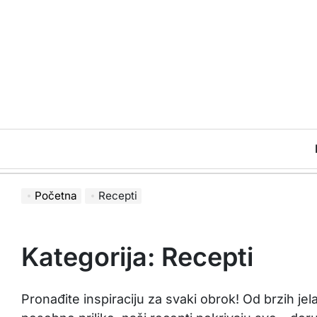
Skip
to
content
Početna
Recepti
Kategorija:
Recepti
Pronađite inspiraciju za svaki obrok! Od brzih je