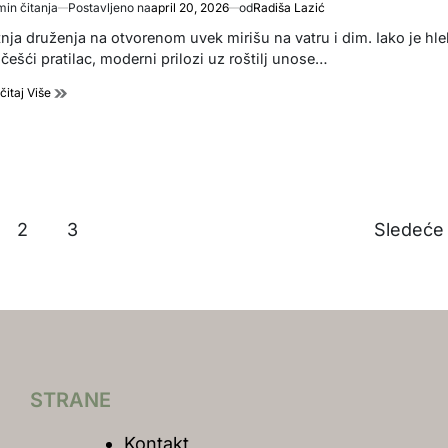
min čitanja
Postavljeno na
april 20, 2026
od
Radiša Lazić
imated
d
tnja druženja na otvorenom uvek mirišu na vatru i dim. Iako je hle
e
češći pratilac, moderni prilozi uz roštilj unose…
čitaj Više
2
3
Sledeć
STRANE
Kontakt