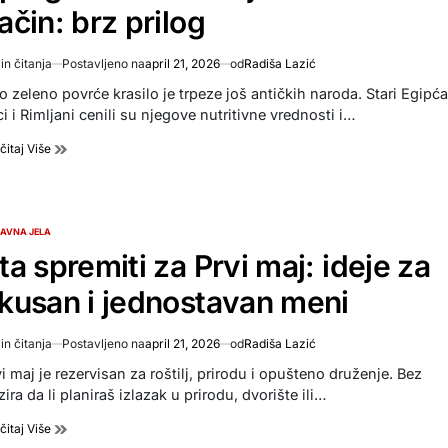
ačin: brz prilog
in čitanja
Postavljeno na
april 21, 2026
od
Radiša Lazić
imated
d
o zeleno povrće krasilo je trpeze još antičkih naroda. Stari Egipća
e
i i Rimljani cenili su njegove nutritivne vrednosti i…
čitaj Više
AVNA JELA
TED
ta spremiti za Prvi maj: ideje za
kusan i jednostavan meni
in čitanja
Postavljeno na
april 21, 2026
od
Radiša Lazić
imated
d
i maj je rezervisan za roštilj, prirodu i opušteno druženje. Bez
e
ira da li planiraš izlazak u prirodu, dvorište ili…
čitaj Više