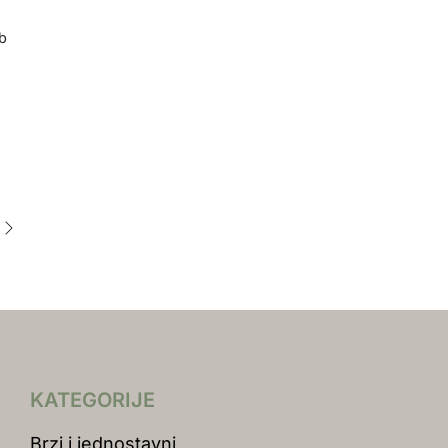
b
e
KATEGORIJE
Brzi i jednostavni