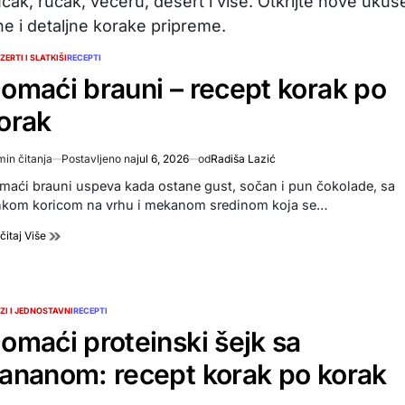
čak, ručak, večeru, desert i više. Otkrijte nove ukuse
ne i detaljne korake pripreme.
ZERTI I SLATKIŠI
RECEPTI
TED
omaći brauni – recept korak po
orak
DEZERTI I SLATKIŠI
POSTED
IN
Domaći brauni – recept k
min čitanja
Postavljeno na
jul 6, 2026
od
Radiša Lazić
imated
po korak
d
maći brauni uspeva kada ostane gust, sočan i pun čokolade, sa
e
nkom koricom na vrhu i mekanom sredinom koja se…
jul 6, 2026
Radiša Lazić
Post
By:
čitaj Više
Date
ZI I JEDNOSTAVNI
RECEPTI
TED
omaći proteinski šejk sa
ananom: recept korak po korak