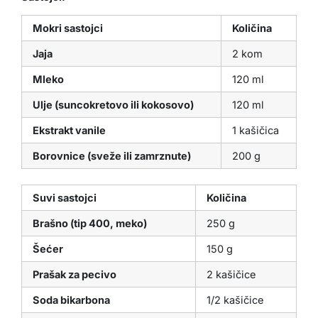
Mokri sastojci
Količina
Jaja
2 kom
Mleko
120 ml
Ulje (suncokretovo ili kokosovo)
120 ml
Ekstrakt vanile
1 kašičica
Borovnice (sveže ili zamrznute)
200 g
Suvi sastojci
Količina
Brašno (tip 400, meko)
250 g
Šećer
150 g
Prašak za pecivo
2 kašičice
Soda bikarbona
1/2 kašičice