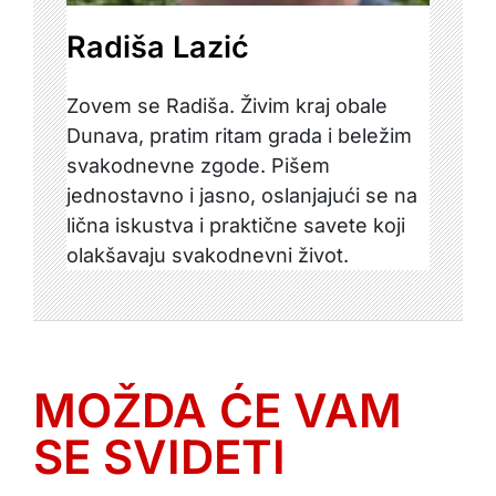
Radiša Lazić
Zovem se Radiša. Živim kraj obale
Dunava, pratim ritam grada i beležim
svakodnevne zgode. Pišem
jednostavno i jasno, oslanjajući se na
lična iskustva i praktične savete koji
olakšavaju svakodnevni život.
MOŽDA ĆE VAM
SE SVIDETI