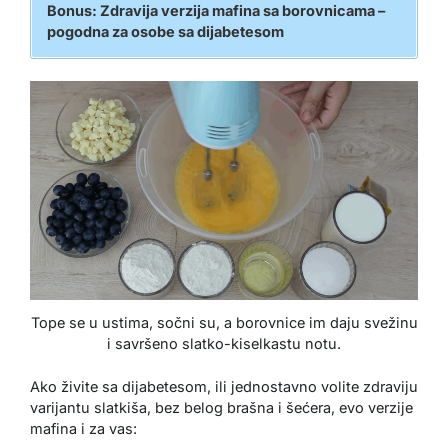
Bonus: Zdravija verzija mafina sa borovnicama –
pogodna za osobe sa dijabetesom
Tope se u ustima, sočni su, a borovnice im daju svežinu
i savršeno slatko-kiselkastu notu.
Ako živite sa dijabetesom, ili jednostavno volite zdraviju
varijantu slatkiša, bez belog brašna i šećera, evo verzije
mafina i za vas: