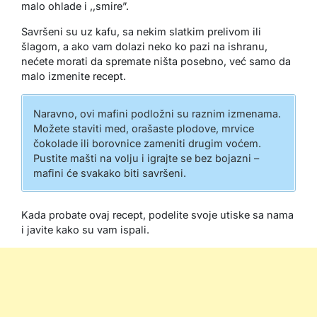
malo ohlade i ,,smire”.
Savršeni su uz kafu, sa nekim slatkim prelivom ili
šlagom, a ako vam dolazi neko ko pazi na ishranu,
nećete morati da spremate ništa posebno, već samo da
malo izmenite recept.
Naravno, ovi mafini podložni su raznim izmenama.
Možete staviti med, orašaste plodove, mrvice
čokolade ili borovnice zameniti drugim voćem.
Pustite mašti na volju i igrajte se bez bojazni –
mafini će svakako biti savršeni.
Kada probate ovaj recept, podelite svoje utiske sa nama
i javite kako su vam ispali.