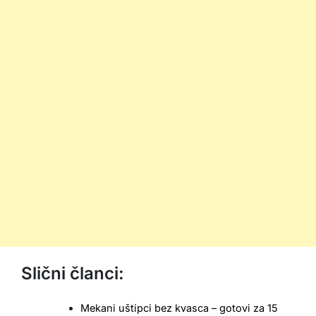
Slični članci:
Mekani uštipci bez kvasca – gotovi za 15