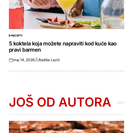
RECEPTI
POSTED
IN
5 koktela koja možete napraviti kod kuće kao
pravi barmen
maj 14, 2026
Radiša Lazić
Objavljeno
Objavio
JOŠ OD AUTORA