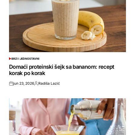
BRZI I JEDNOSTAVNI
POSTED
IN
Domaći proteinski šejk sa bananom: recept
korak po korak
jun 23, 2026
Radiša Lazić
Objavljeno
Objavio