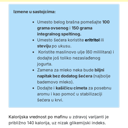
Izmene u sastojcima:
Umesto belog brašna pomešajte
100
grama ovsenog
i
150 grama
integralnog speltinog.
Umesto šećera koristite
eritritol
ili
steviju
po ukusu.
Koristite maslinovo ulje (60 mililitara) i
dodajte još toliko nezaslađenog
jogurta.
Zamena za mleko neka bude
biljni
napitak bez dodatog šećera
(najbolje
bademovo mleko).
Dodajte i
kašičicu cimeta
za posebnu
aromu i kao pomoć u stabilizaciji
šećera u krvi.
Kalorijska vrednost po mafinu
u zdravoj varijanti je
približno 140 kalorija, uz nizak glikemijski indeks.