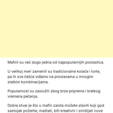
Mafini su već dugo jedna od najpopularnijih poslastica.
U velikoj meri zamenili su tradicionalne kolače i torte,
pa ih sve češće viđamo na proslavama u mnogim
slatkim kombinacijama.
Popularnost su zaslužili zbog brze pripreme i kratkog
vremena pečenja.
Dobra stvar je što u mafin zaista možete staviti koji god
sastojak poželite, maštati, biti kreativni i smišljati nove