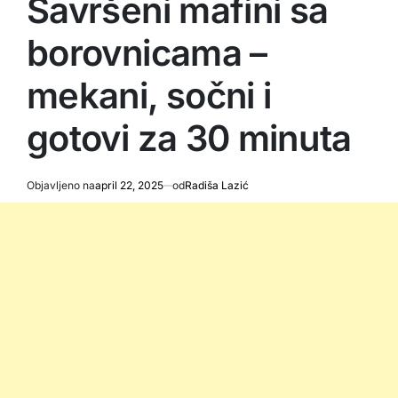
Savršeni mafini sa
borovnicama –
mekani, sočni i
gotovi za 30 minuta
Objavljeno na
april 22, 2025
od
Radiša Lazić