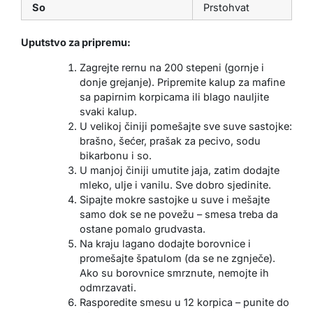
So
Prstohvat
Uputstvo za pripremu:
Zagrejte rernu na 200 stepeni (gornje i
donje grejanje). Pripremite kalup za mafine
sa papirnim korpicama ili blago nauljite
svaki kalup.
U velikoj činiji pomešajte sve suve sastojke:
brašno, šećer, prašak za pecivo, sodu
bikarbonu i so.
U manjoj činiji umutite jaja, zatim dodajte
mleko, ulje i vanilu. Sve dobro sjedinite.
Sipajte mokre sastojke u suve i mešajte
samo dok se ne povežu – smesa treba da
ostane pomalo grudvasta.
Na kraju lagano dodajte borovnice i
promešajte špatulom (da se ne zgnječe).
Ako su borovnice smrznute, nemojte ih
odmrzavati.
Rasporedite smesu u 12 korpica – punite do