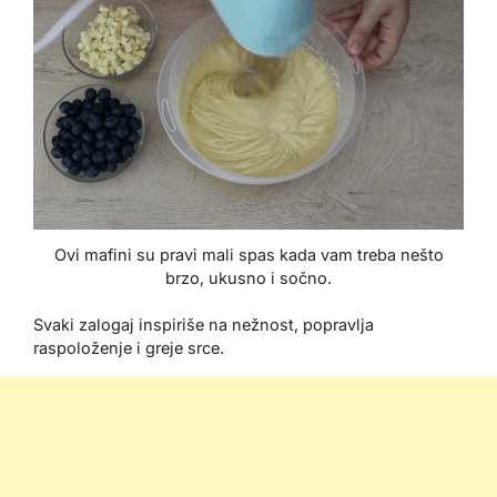
Ovi mafini su pravi mali spas kada vam treba nešto
brzo, ukusno i sočno.
Svaki zalogaj inspiriše na nežnost, popravlja
raspoloženje i greje srce.