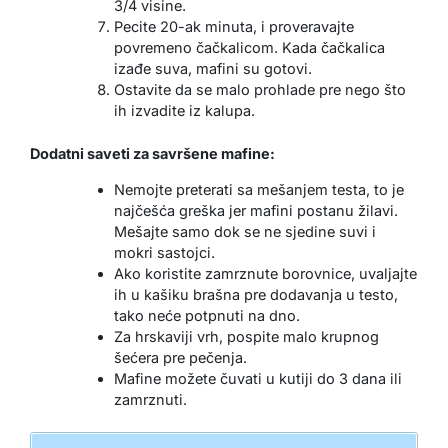
3/4 visine.
Pecite 20-ak minuta, i proveravajte
povremeno čačkalicom. Kada čačkalica
izađe suva, mafini su gotovi.
Ostavite da se malo prohlade pre nego što
ih izvadite iz kalupa.
Dodatni saveti za savršene mafine:
Nemojte preterati sa mešanjem testa, to je
najčešća greška jer mafini postanu žilavi.
Mešajte samo dok se ne sjedine suvi i
mokri sastojci.
Ako koristite zamrznute borovnice, uvaljajte
ih u kašiku brašna pre dodavanja u testo,
tako neće potpnuti na dno.
Za hrskaviji vrh, pospite malo krupnog
šećera pre pečenja.
Mafine možete čuvati u kutiji do 3 dana ili
zamrznuti.