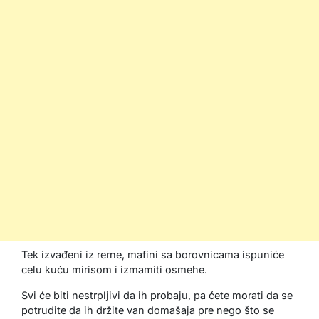
Tek izvađeni iz rerne, mafini sa borovnicama ispuniće
celu kuću mirisom i izmamiti osmehe.
Svi će biti nestrpljivi da ih probaju, pa ćete morati da se
potrudite da ih držite van domašaja pre nego što se