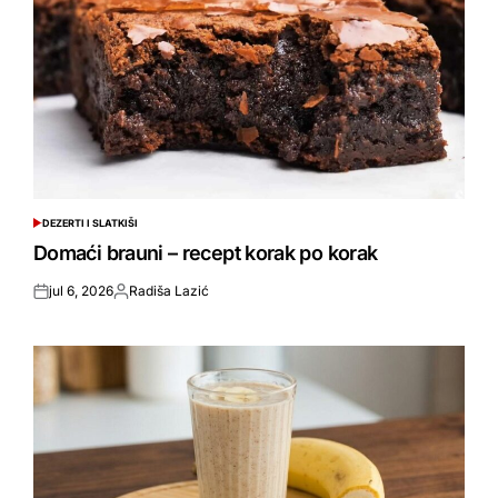
DEZERTI I SLATKIŠI
POSTED
IN
Domaći brauni – recept korak po korak
jul 6, 2026
Radiša Lazić
Posted
Objavio
on