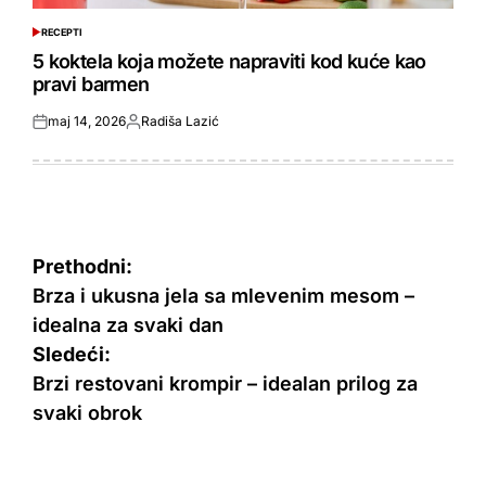
RECEPTI
POSTED
IN
5 koktela koja možete napraviti kod kuće kao
pravi barmen
maj 14, 2026
Radiša Lazić
Posted
Objavio
on
Kretanje
Prethodni:
članka
Brza i ukusna jela sa mlevenim mesom –
idealna za svaki dan
Sledeći:
Brzi restovani krompir – idealan prilog za
svaki obrok