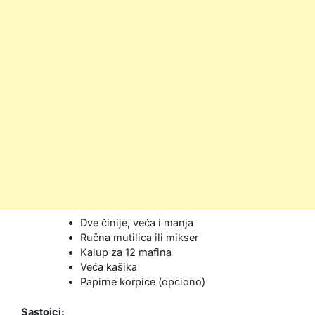
Dve činije, veća i manja
Ručna mutilica ili mikser
Kalup za 12 mafina
Veća kašika
Papirne korpice (opciono)
Sastojci: