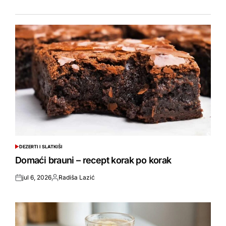
DEZERTI I SLATKIŠI
POSTED
IN
Domaći brauni – recept korak po korak
jul 6, 2026
Radiša Lazić
Objavljeno
Objavio