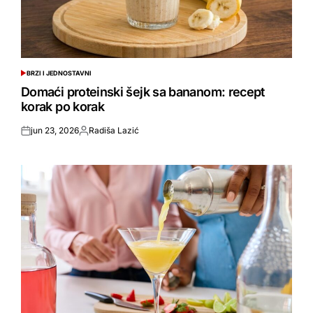
BRZI I JEDNOSTAVNI
POSTED
IN
Domaći proteinski šejk sa bananom: recept
korak po korak
jun 23, 2026
Radiša Lazić
Posted
Objavio
on