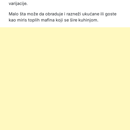
varijacije.
Malo šta može da obraduje i razneži ukućane ili goste
kao miris toplih mafina koji se šire kuhinjom.