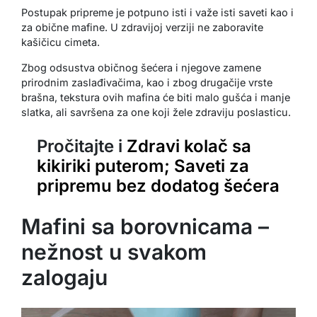
Postupak pripreme je potpuno isti i važe isti saveti kao i
za obične mafine. U zdravijoj verziji ne zaboravite
kašičicu cimeta.
Zbog odsustva običnog šećera i njegove zamene
prirodnim zaslađivačima, kao i zbog drugačije vrste
brašna, tekstura ovih mafina će biti malo gušća i manje
slatka, ali savršena za one koji žele zdraviju poslasticu.
Pročitajte i
Zdravi kolač sa
kikiriki puterom; Saveti za
pripremu bez dodatog šećera
Mafini sa borovnicama –
nežnost u svakom
zalogaju