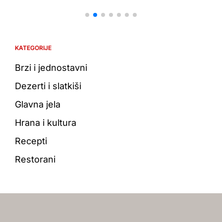
Date
D
KATEGORIJE
Brzi i jednostavni
Dezerti i slatkiši
Glavna jela
Hrana i kultura
Recepti
Restorani