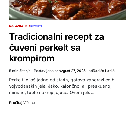
GLAVNA JELA
RECEPTI
POSTED
IN
Tradicionalni recept za
čuveni perkelt sa
krompirom
5 min čitanja
Postavljeno na
avgust 27, 2025
od
Radiša Lazić
Estimated
read
Perkelt je još jedno od starih, gotovo zaboravljenih
time
vojvođanskih jela. Jako, kalorično, ali preukusno,
mirisno, toplo i okrepljujuće. Ovom jelu…
Pročitaj Više