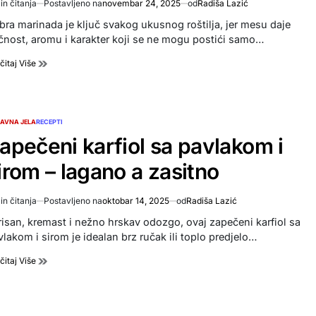
in čitanja
Postavljeno na
novembar 24, 2025
od
Radiša Lazić
imated
d
bra marinada je ključ svakog ukusnog roštilja, jer mesu daje
e
čnost, aromu i karakter koji se ne mogu postići samo…
čitaj Više
AVNA JELA
RECEPTI
TED
apečeni karfiol sa pavlakom i
irom – lagano a zasitno
in čitanja
Postavljeno na
oktobar 14, 2025
od
Radiša Lazić
imated
d
risan, kremast i nežno hrskav odozgo, ovaj zapečeni karfiol sa
e
vlakom i sirom je idealan brz ručak ili toplo predjelo…
čitaj Više