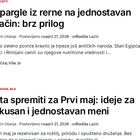
CEPTI
TED
pargle iz rerne na jednostavan
ačin: brz prilog
in čitanja
Postavljeno na
april 21, 2026
od
Radiša Lazić
imated
d
o zeleno povrće krasilo je trpeze još antičkih naroda. Stari Egipća
e
i i Rimljani cenili su njegove nutritivne vrednosti i…
čitaj Više
AVNA JELA
TED
ta spremiti za Prvi maj: ideje za
kusan i jednostavan meni
in čitanja
Postavljeno na
april 21, 2026
od
Radiša Lazić
imated
d
i maj je rezervisan za roštilj, prirodu i opušteno druženje. Bez
e
ira da li planiraš izlazak u prirodu, dvorište ili…