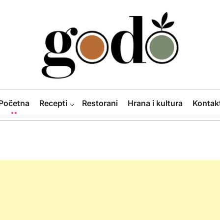
Godo
Početna
Recepti
Restorani
Hrana i kultura
Kontak