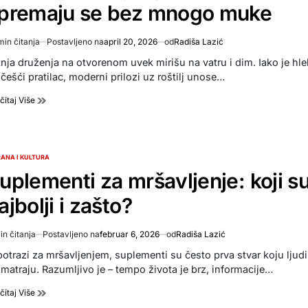
premaju se bez mnogo muke
min čitanja
Postavljeno na
april 20, 2026
od
Radiša Lazić
imated
d
tnja druženja na otvorenom uvek mirišu na vatru i dim. Iako je hle
e
češći pratilac, moderni prilozi uz roštilj unose…
čitaj Više
ANA I KULTURA
TED
uplementi za mršavljenje: koji s
ajbolji i zašto?
in čitanja
Postavljeno na
februar 6, 2026
od
Radiša Lazić
imated
d
potrazi za mršavljenjem, suplementi su često prva stvar koju ljudi
e
zmatraju. Razumljivo je – tempo života je brz, informacije…
čitaj Više