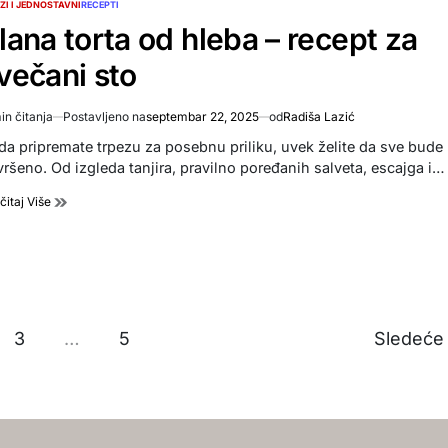
ZI I JEDNOSTAVNI
RECEPTI
TED
lana torta od hleba – recept za
večani sto
in čitanja
Postavljeno na
septembar 22, 2025
od
Radiša Lazić
imated
d
da pripremate trpezu za posebnu priliku, uvek želite da sve bude
e
vršeno. Od izgleda tanjira, pravilno poređanih salveta, escajga i…
čitaj Više
3
…
5
Sledeć