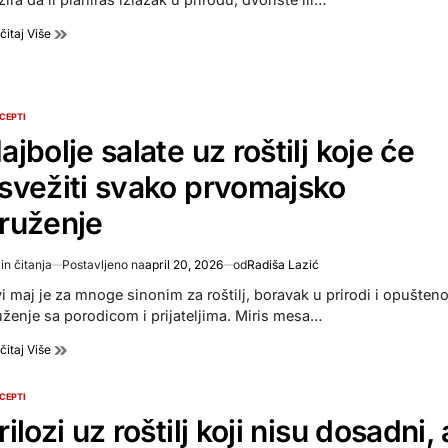
čitaj Više
CEPTI
TED
ajbolje salate uz roštilj koje će
svežiti svako prvomajsko
ruženje
in čitanja
Postavljeno na
april 20, 2026
od
Radiša Lazić
imated
d
vi maj je za mnoge sinonim za roštilj, boravak u prirodi i opušten
e
uženje sa porodicom i prijateljima. Miris mesa…
čitaj Više
CEPTI
TED
rilozi uz roštilj koji nisu dosadni, 