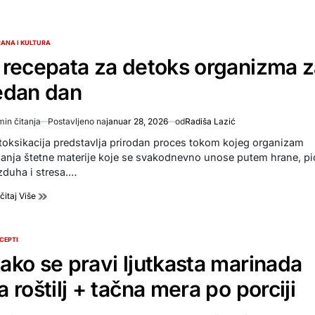
ANA I KULTURA
TED
 recepata za detoks organizma 
edan dan
min čitanja
Postavljeno na
januar 28, 2026
od
Radiša Lazić
imated
d
toksikacija predstavlja prirodan proces tokom kojeg organizam
e
lanja štetne materije koje se svakodnevno unose putem hrane, pi
zduha i stresa.…
čitaj Više
CEPTI
TED
ako se pravi ljutkasta marinada
a roštilj + tačna mera po porciji